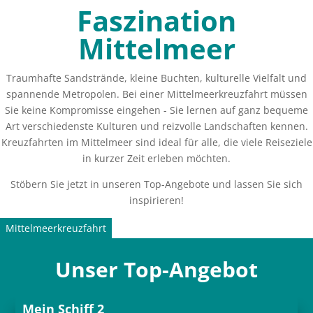
Faszination
Mittelmeer
Traumhafte Sandstrände, kleine Buchten, kulturelle Vielfalt und
spannende Metropolen. Bei einer Mittelmeerkreuzfahrt müssen
Sie keine Kompromisse eingehen - Sie lernen auf ganz bequeme
Art verschiedenste Kulturen und reizvolle Landschaften kennen.
Kreuzfahrten im Mittelmeer sind ideal für alle, die viele Reiseziele
in kurzer Zeit erleben möchten.
Stöbern Sie jetzt in unseren Top-Angebote und lassen Sie sich
inspirieren!
Mittelmeerkreuzfahrt
Unser Top-Angebot
Mein Schiff 2