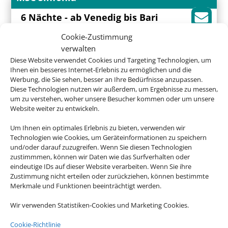
6 Nächte - ab Venedig bis Bari
Venedig - Bari - Athen (Piräus) - Mykonos -
Cookie-Zustimmung
Bari
verwalten
Diese Website verwendet Cookies und Targeting Technologien, um
Ihnen ein besseres Internet-Erlebnis zu ermöglichen und die
455 €
Werbung, die Sie sehen, besser an Ihre Bedürfnisse anzupassen.
ab
Diese Technologien nutzen wir außerdem, um Ergebnisse zu messen,
um zu verstehen, woher unsere Besucher kommen oder um unsere
Website weiter zu entwickeln.
AIDAdiva
Um Ihnen ein optimales Erlebnis zu bieten, verwenden wir
12 Nächte - Spanien, Portugal &
Technologien wie Cookies, um Geräteinformationen zu speichern
Kanaren
und/oder darauf zuzugreifen. Wenn Sie diesen Technologien
Palma de Mallorca, Alicante, Cádiz,
zustimmmen, können wir Daten wie das Surfverhalten oder
Lissabon, Arrecife / Lanzarote, Malaga und
eindeutige IDs auf dieser Website verarbeiten. Wenn Sie ihre
2 weitere Häfen
Zustimmung nicht erteilen oder zurückziehen, können bestimmte
Merkmale und Funktionen beeinträchtigt werden.
Wir verwenden Statistiken-Cookies und Marketing Cookies.
Cookie-Richtlinie