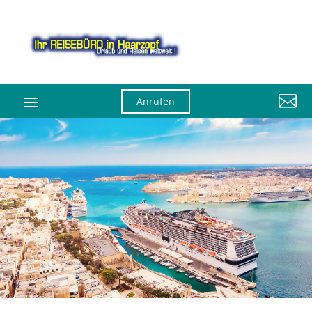

Anrufen